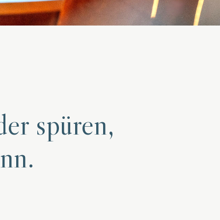
er spüren,
nn.